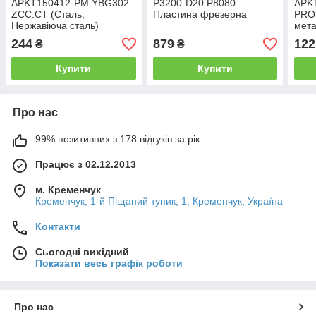
APKT150412-PM YBG302
P3200-D20 P8080
APK
ZCC.CT (Сталь,
Пластина фрезерна
PRO
Нержавіюча сталь)
мета
Твердосплавна пластина
плас
244
879
122
₴
₴
Купити
Купити
Про нас
99% позитивних з 178 відгуків за рік
Працює з 02.12.2013
м. Кременчук
Кременчук, 1-й Піщаний тупик, 1, Кременчук, Україна
Контакти
Сьогодні вихідний
Показати весь графік роботи
Про нас