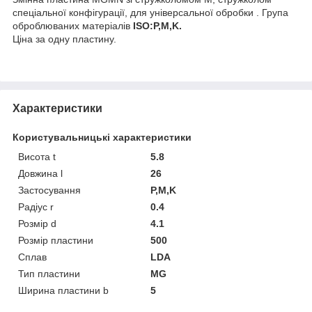
спеціальної конфігурації, для універсальної обробки . Група
оброблюваних матеріалів
ISO:P,M,K.
Ціна за одну пластину.
Характеристики
Користувальницькі характеристики
Висота t
5.8
Довжина l
26
Застосування
P,M,K
Радіус r
0.4
Розмір d
4.1
Розмір пластини
500
Сплав
LDA
Тип пластини
MG
Ширина пластини b
5