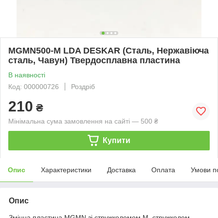
MGMN500-M LDA DESKAR (Сталь, Нержавіюча
сталь, Чавун) Твердосплавна пластина
В наявності
Код: 000000726
Роздріб
210
₴
Мінімальна сума замовлення на сайті — 500 ₴
Купити
Опис
Характеристики
Доставка
Оплата
Умови п
Опис
Змінна пластина MGMN зі стружколомом M, стружколом