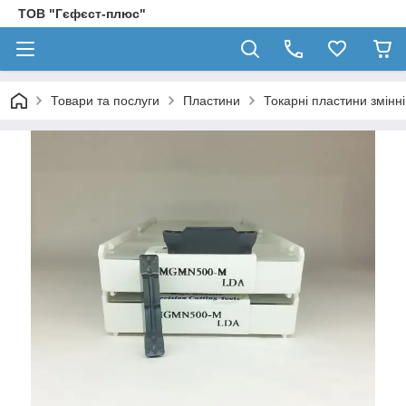
ТОВ "Гєфєст-плюс"
Товари та послуги
Пластини
Токарні пластини змінн