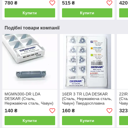
відрізна канавкова із
відрізна канавкова із
відр
780
515
420
₴
₴
змінною пластиною)
змінною пластиною)
змін
Купити
Купити
Подібні товари компанії
MGMN300-DR LDA
16ER 3 TR LDA DESKAR
22I
DESKAR (Сталь,
(Сталь, Нержавіюча сталь,
(Ста
Нержавіюча сталь, Чавун)
Чавун) Твердосплавна
Чаву
Твердосплавна пластина
пластина
плас
140
160
323
₴
₴
Купити
Купити