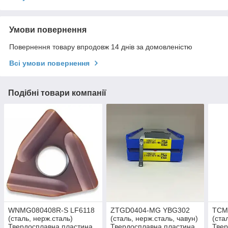
Умови повернення
Повернення товару впродовж 14 днів за домовленістю
Всі умови повернення
Подібні товари компанії
WNMG080408R-S LF6118
ZTGD0404-MG YBG302
TCM
(сталь, нерж.сталь)
(сталь, нерж.сталь, чавун)
(ста
Твердосплавна пластина
Твердосплавна пластина
Твер