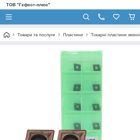
ТОВ "Гєфєст-плюс"
Товари та послуги
Пластини
Токарні пластини змінн