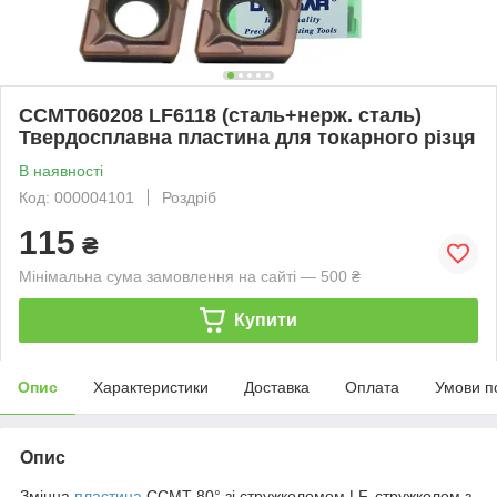
CCMT060208 LF6118 (сталь+нерж. сталь)
Твердосплавна пластина для токарного різця
В наявності
Код: 000004101
Роздріб
115
₴
Мінімальна сума замовлення на сайті — 500 ₴
Купити
Опис
Характеристики
Доставка
Оплата
Умови п
Опис
Змінна
пластина
CCMT 80° зі стружколомом LF, стружколом з