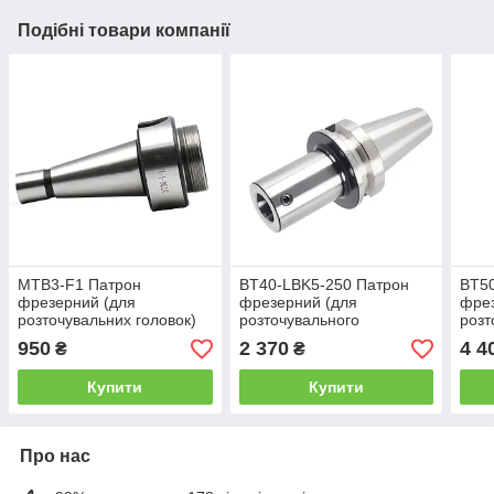
Подібні товари компанії
MTB3-F1 Патрон
BT40-LBK5-250 Патрон
BT50
фрезерний (для
фрезерний (для
фрез
розточувальних головок)
розточувального
розт
інструменту)
інст
950
2 370
4 4
₴
₴
Купити
Купити
Про нас