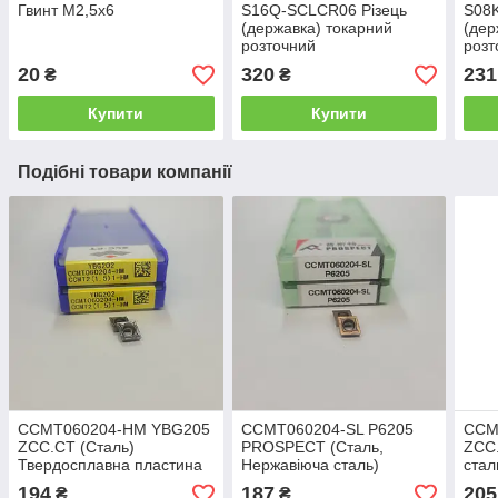
Гвинт M2,5х6
S16Q-SCLCR06 Різець
S08
(державка) токарний
(дер
розточний
розт
20
320
231
₴
₴
Купити
Купити
Подібні товари компанії
CCMT060204-HM YBG205
CCMT060204-SL P6205
CCM
ZCC.CT (Сталь)
PROSPECT (Сталь,
ZCC
Твердосплавна пластина
Нержавіюча сталь)
стал
Твердосплавна пластина
плас
194
187
205
₴
₴