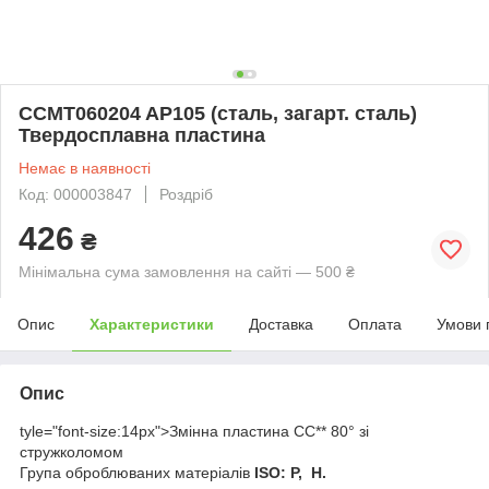
CCMT060204 AP105 (сталь, загарт. сталь)
Твердосплавна пластина
Немає в наявності
Код: 000003847
Роздріб
426
₴
Мінімальна сума замовлення на сайті — 500 ₴
Опис
Характеристики
Доставка
Оплата
Умови 
Опис
tyle="font-size:14px">Змінна пластина CC** 80° зі
стружколомом
Група оброблюваних матеріалів
ISO: Р, H.