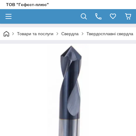
ТОВ "Гєфєст-плюс"
Товари та послуги
Свердла
Твердосплавні свердла