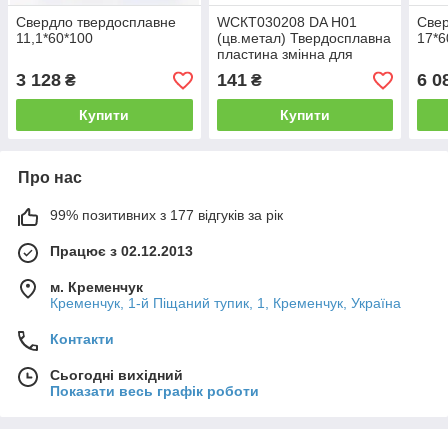
Свердло твердосплавне
WCКТ030208 DA H01
Свер
11,1*60*100
(цв.метал) Твердосплавна
17*6
пластина змінна для
свердла
3 128
141
6 0
₴
₴
Купити
Купити
Про нас
99% позитивних з 177 відгуків за рік
Працює з 02.12.2013
м. Кременчук
Кременчук, 1-й Піщаний тупик, 1, Кременчук, Україна
Контакти
Сьогодні вихідний
Показати весь графік роботи