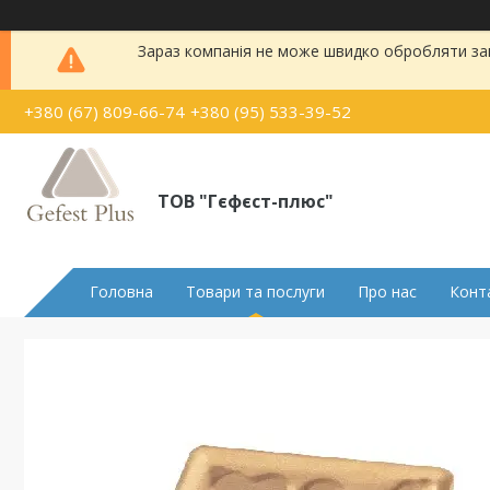
Зараз компанія не може швидко обробляти зам
+380 (67) 809-66-74
+380 (95) 533-39-52
ТОВ "Гєфєст-плюс"
Головна
Товари та послуги
Про нас
Конт