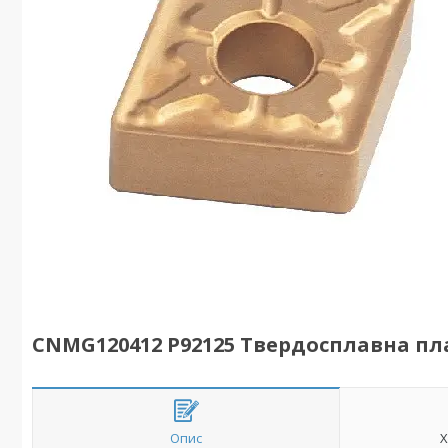
CNMG120412 P92125 Твердосплавна пл
Опис
Х