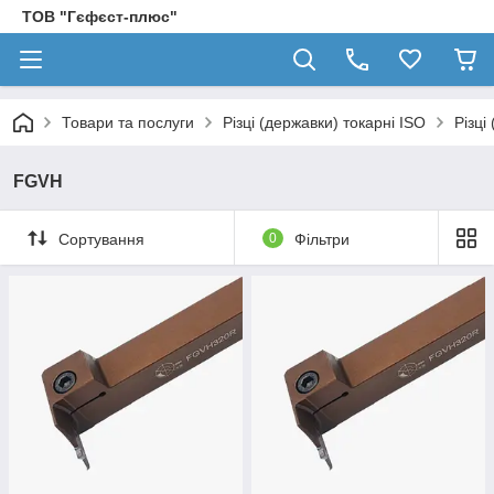
ТОВ "Гєфєст-плюс"
Товари та послуги
Різці (державки) токарні ISO
Різці
FGVH
Сортування
0
Фільтри