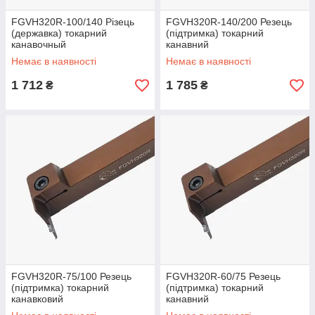
FGVH320R-100/140 Різець
FGVH320R-140/200 Резець
(державка) токарний
(підтримка) токарний
канавочный
канавний
Немає в наявності
Немає в наявності
1 712
1 785
₴
₴
FGVH320R-75/100 Резець
FGVH320R-60/75 Резець
(підтримка) токарний
(підтримка) токарний
канавковий
канавний