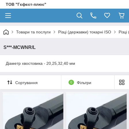
ТОВ "Гєфєст-плюс"
Товари та послуги
Різці (державки) токарні ISO
Різці
S***-MCWNR/L
Діаметр хвостовика - 20,25,32,40 мм
Сортування
0
Фільтри