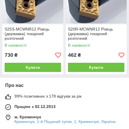
S25S-MСWNR12 Різець
S20R-MСWNR12 Різець
(державка) токарний
(державка) токарний
розточний
розточний
В наявності
В наявності
730
462
₴
₴
Купити
Купити
Про нас
99% позитивних з 178 відгуків за рік
Працює з 02.12.2013
м. Кременчук
Кременчук, 1-й Піщаний тупик, 1, Кременчук, Україна