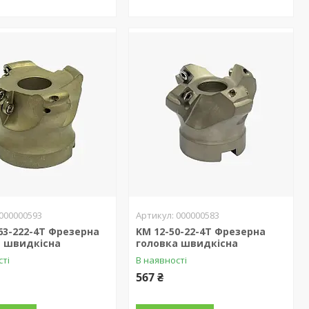
000000593
000000583
63-222-4T Фрезерна
KM 12-50-22-4T Фрезерна
а швидкісна
головка швидкісна
сті
В наявності
567 ₴