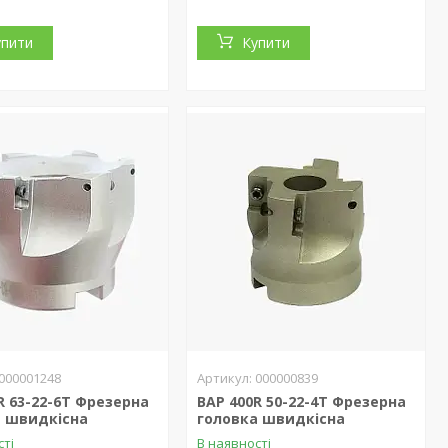
упити
Купити
000001248
000000839
R 63-22-6T Фрезерна
BAP 400R 50-22-4T Фрезерна
а швидкісна
головка швидкісна
сті
В наявності