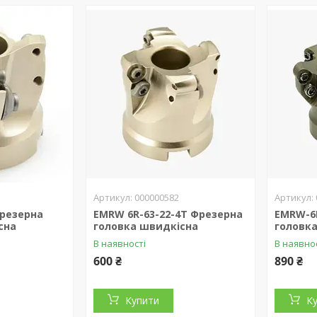
000000582
Фрезерна
EMRW 6R-63-22-4T Фрезерна
EMRW-6R
сна
головка швидкісна
головк
В наявності
В наявно
600 ₴
890 ₴
Купити
К