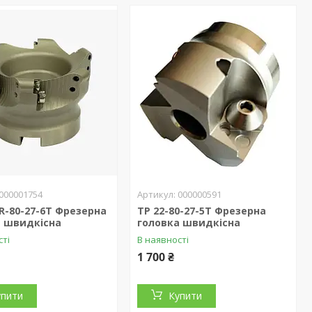
000001754
000000591
-80-27-6T Фрезерна
TP 22-80-27-5T Фрезерна
а швидкісна
головка швидкісна
сті
В наявності
1 700 ₴
упити
Купити