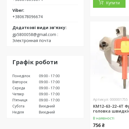
Купити
+380678096674
gp5800058@gmail.com
Электронная почта
Графік роботи
Понеділок
09:00
17:00
Вівторок
09:00
17:00
Середа
09:00
17:00
Четвер
09:00
17:00
000001755
Пʼятниця
09:00
17:00
KM12-63-22-4T 
Субота
Вихідний
головка швидкі
Неділя
Вихідний
В наявності
756 ₴