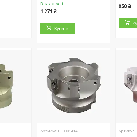
В наявності
950 ₴
1 271 ₴
К
Купити
000001414