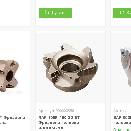
Купити
К
000000588
4T Фрезерна
RAP 400R-100-32-6T
BAP 300
сна
Фрезерна головка
головк
швидкісна
В наявно