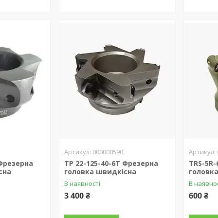
000000590
 Фрезерна
TP 22-125-40-6T Фрезерна
TRS-5R-
сна
головка швидкісна
головк
В наявності
В наявно
3 400 ₴
600 ₴