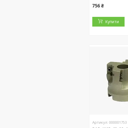
756 ₴
Купити
000001753