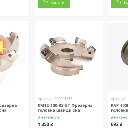
Купити
К
000001756
Фрезерна
KM12-100-32-5T Фрезерна
RAP 400
сна
головка швидкісна
головк
В наявності
В наявно
1 350 ₴
693 ₴