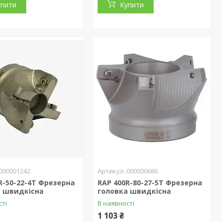
упити
Купити
000001242
000000686
R-50-22-4T Фрезерна
RAP 400R-80-27-5T Фрезерна
а швидкісна
головка швидкісна
сті
В наявності
1 103 ₴