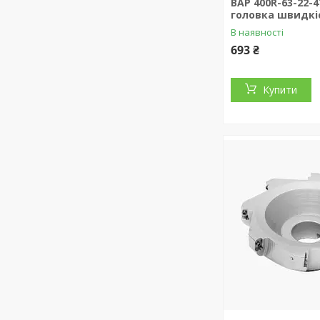
BAP 400R-63-22-
головка швидкі
В наявності
693 ₴
Купити