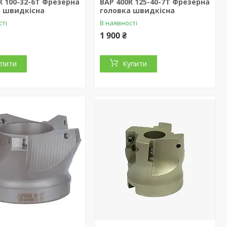
R 100-32-6T Фрезерна
BAP 400R 125-40-7T Фрезерна
а швидкісна
головка швидкісна
сті
В наявності
1 900 ₴
упити
Купити