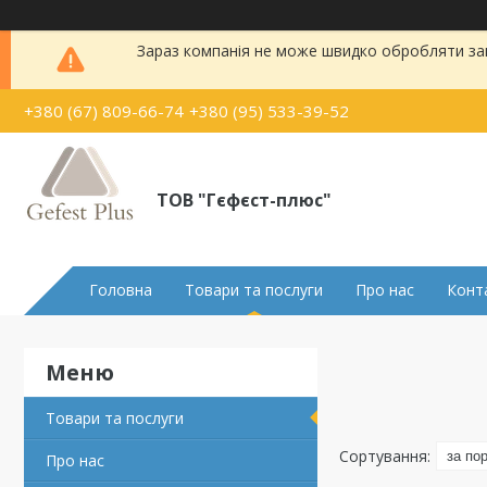
Зараз компанія не може швидко обробляти зам
+380 (67) 809-66-74
+380 (95) 533-39-52
ТОВ "Гєфєст-плюс"
Головна
Товари та послуги
Про нас
Конт
Товари та послуги
Про нас