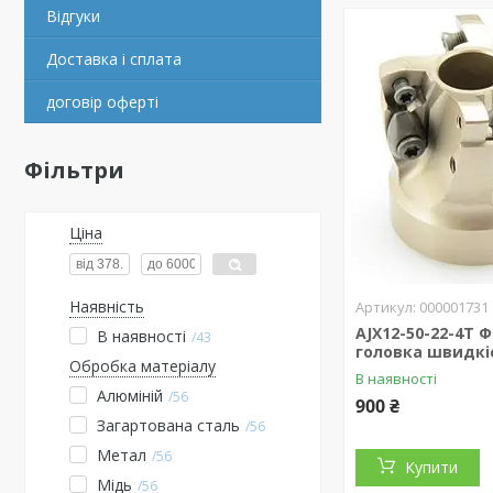
Відгуки
Доставка і сплата
договір оферті
Фільтри
Ціна
Наявність
000001731
AJX12-50-22-4Т 
В наявності
43
головка швидкі
Обробка матеріалу
В наявності
Алюміній
56
900 ₴
Загартована сталь
56
Метал
56
Купити
Мідь
56