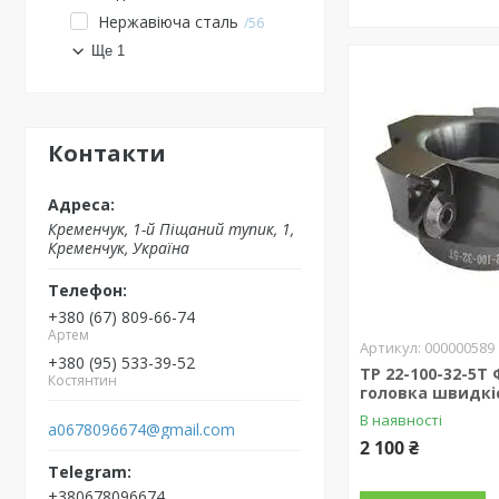
Нержавіюча сталь
56
Ще 1
Контакти
Кременчук, 1-й Піщаний тупик, 1,
Кременчук, Україна
+380 (67) 809-66-74
Артем
000000589
+380 (95) 533-39-52
TP 22-100-32-5T
Костянтин
головка швидкі
В наявності
a0678096674@gmail.com
2 100 ₴
+380678096674