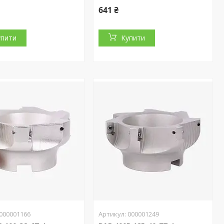
641 ₴
упити
Купити
000001166
000001249