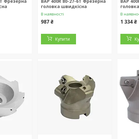
4T Фрезерна
BAP 400R 80-27-6T Фрезерна
BAP 400
сна
головка швидкісна
головк
В наявності
В наявно
987 ₴
1 334 ₴
Купити
К