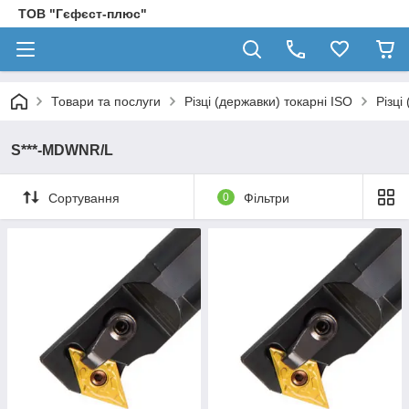
ТОВ "Гєфєст-плюс"
Товари та послуги
Різці (державки) токарні ISO
Різці
S***-MDWNR/L
Сортування
0
Фільтри