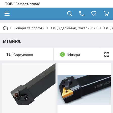
ТОВ "Гєфєст-плюс"
Товари та послуги
Різці (державки) токарні ISO
Різці
MTGNR/L
Сортування
0
Фільтри