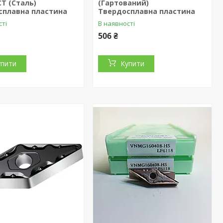
T (Сталь)
(Гартований)
сплавна пластина
Твердосплавна пластина
сті
В наявності
506 ₴
упити
Купити