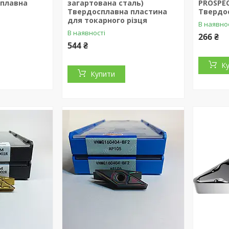
сплавна
загартована сталь)
PROSPEC
Твердосплавна пластина
Твердо
для токарного різця
В наявно
В наявності
266 ₴
544 ₴
К
Купити