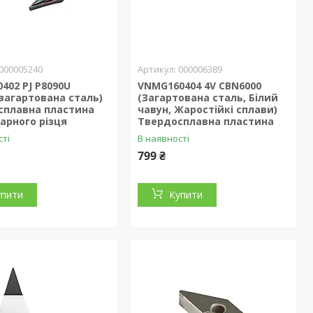
000005240
000006389
402 PJ P8090U
VNMG160404 4V CBN6000
 загартована сталь)
(Загартована сталь, Білий
сплавна пластина
чавун, Жаростійкі сплави)
арного різця
Твердосплавна пластина
сті
В наявності
799 ₴
упити
Купити