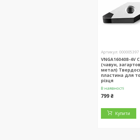
000005397
VNGA160408-4V 
(чавун, загарто
метал) Твердос
пластина для т
різця
В наявності
799 ₴
Купити