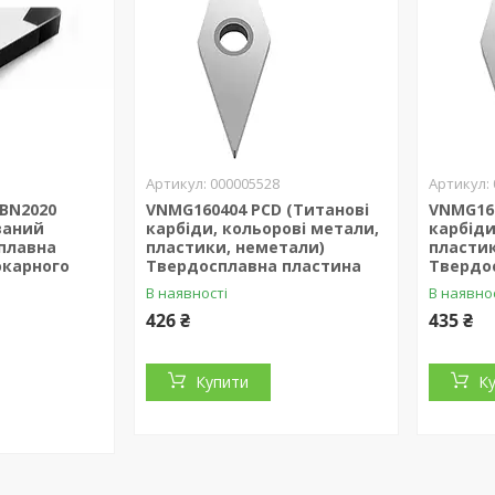
000005528
CBN2020
VNMG160404 PCD (Титанові
VNMG160
ваний
карбіди, кольорові метали,
карбіди
плавна
пластики, неметали)
пластик
окарного
Твердосплавна пластина
Твердо
В наявності
В наявно
426 ₴
435 ₴
Купити
К