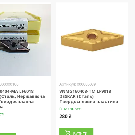
000000106
000006039
0404-MA LF6018
VNMG160408-TM LF9018
(Сталь, Нержавіюча
DESKAR (Сталь)
 Твердосплавна
Твердосплавна пластина
на
В наявності
сті
280 ₴
Купити