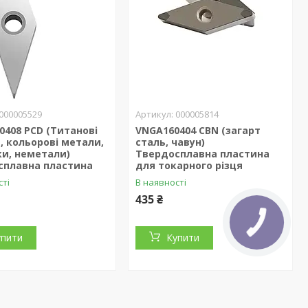
000005529
000005814
408 PCD (Титанові
VNGA160404 CBN (загарт
, кольорові метали,
сталь, чавун)
и, неметали)
Твердосплавна пластина
сплавна пластина
для токарного різця
сті
В наявності
435 ₴
упити
Купити