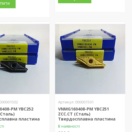
упити
000001502
000001501
0408-PM YBC252
VNMG160408-PM YBC251
(Сталь)
ZCC.CT (Сталь)
сплавна пластина
Твердосплавна пластина
сті
В наявності