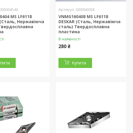
000004540
000006038
404 MS LF6118
VNMG160408 MS LF6118
(Сталь, Нержавіюча
DESKAR (Сталь, Нержавіюча
 Твердосплавна
сталь) Твердосплавна
на
пластина
сті
В наявності
280 ₴
упити
Купити