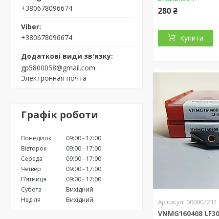
+380678096674
280 ₴
+380678096674
Купити
gp5800058@gmail.com
Электронная почта
Графік роботи
Понеділок
09:00
17:00
Вівторок
09:00
17:00
Середа
09:00
17:00
Четвер
09:00
17:00
Пʼятниця
09:00
17:00
Субота
Вихідний
Неділя
Вихідний
000002211
VNMG160408 LF3