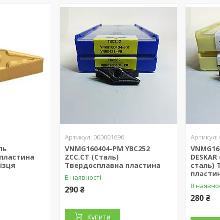
000001696
ль
VNMG160404-PM YBC252
VNMG16
пластина
ZCC.CT (Сталь)
DESKAR 
ізця
Твердосплавна пластина
сталь)
пласти
В наявності
В наявно
290 ₴
280 ₴
Купити