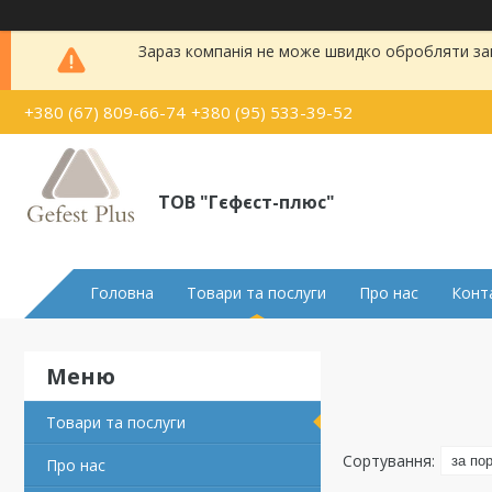
Зараз компанія не може швидко обробляти зам
+380 (67) 809-66-74
+380 (95) 533-39-52
ТОВ "Гєфєст-плюс"
Головна
Товари та послуги
Про нас
Конт
Товари та послуги
Про нас