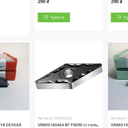
290 ₴
290 ₴
Купити
К
000002423
018 DESKAR
VNMG160404 BF P8090 (сталь,
VNMG160