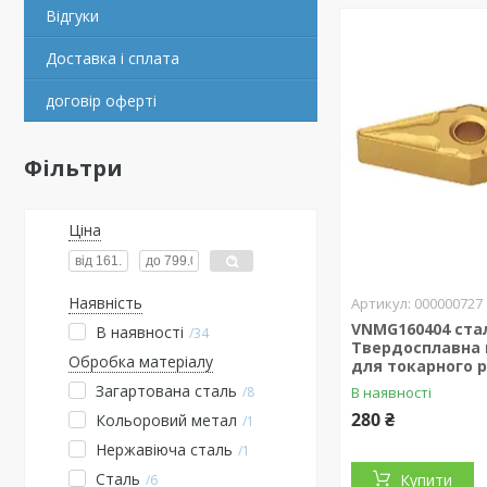
Відгуки
Доставка і сплата
договір оферті
Фільтри
Ціна
Наявність
000000727
VNMG160404 ста
В наявності
34
Твердосплавна 
Обробка матеріалу
для токарного р
Загартована сталь
8
В наявності
280 ₴
Кольоровий метал
1
Нержавіюча сталь
1
Сталь
Купити
6