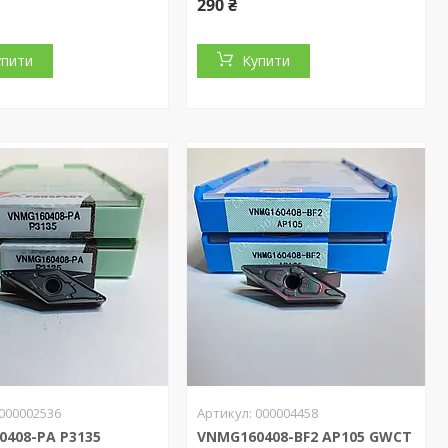
290 ₴
упити
Купити
000002536
000004458
408-PA P3135
VNMG160408-BF2 AP105 GWCT