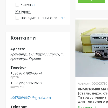
Чавун
3
Матеріал
Інструментальна сталь
12
Контакти
Кременчук, 1-й Піщаний тупик, 1,
Кременчук, Україна
+380 (67) 809-66-74
Артем
+380 (95) 533-39-52
000005730
Костянтин
VNMG160408 MA 
(сталь, нерж. ст
Твердосплавна 
a0678096674@gmail.com
для токарного р
В наявності