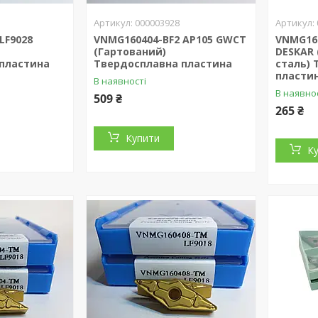
000003928
LF9028
VNMG160404-BF2 AP105 GWCT
VNMG160
(Гартований)
DESKAR 
пластина
Твердосплавна пластина
сталь)
пласти
В наявності
В наявно
509 ₴
265 ₴
Купити
К