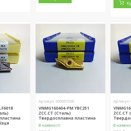
К
000001500
LF6018
VNMG160404-PM YBC251
VNMG16
аль)
ZCC.CT (Сталь)
ZCC.CT 
пластина
Твердосплавна пластина
Твердо
ізця
В наявності
В наявно