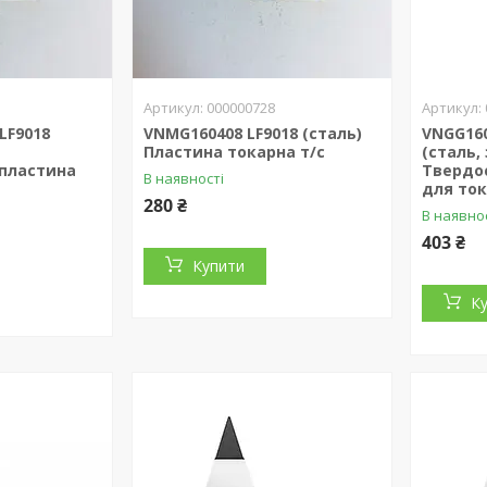
000000728
LF9018
VNMG160408 LF9018 (сталь)
VNGG160
Пластина токарна т/с
(сталь,
пластина
Твердо
В наявності
для ток
280 ₴
В наявно
403 ₴
Купити
К