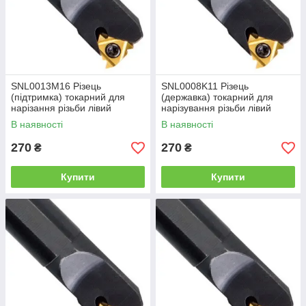
SNL0013M16 Різець
SNL0008K11 Різець
(підтримка) токарний для
(державка) токарний для
нарізання різьби лівий
нарізування різьби лівий
В наявності
В наявності
270
270
₴
₴
Купити
Купити