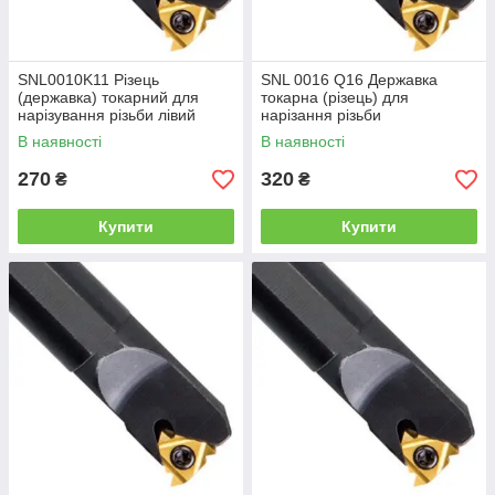
SNL0010K11 Різець
SNL 0016 Q16 Державка
(державка) токарний для
токарна (різець) для
нарізування різьби лівий
нарізання різьби
В наявності
В наявності
270
320
₴
₴
Купити
Купити