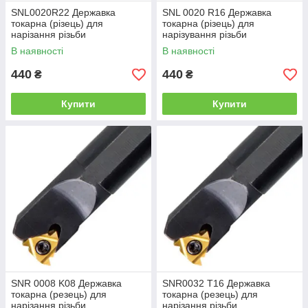
SNL0020R22 Державка
SNL 0020 R16 Державка
токарна (різець) для
токарна (різець) для
нарізання різьби
нарізування різьби
В наявності
В наявності
440
440
₴
₴
Купити
Купити
SNR 0008 K08 Державка
SNR0032 T16 Державка
токарна (резець) для
токарна (резець) для
нарізання різьби
нарізання різьби