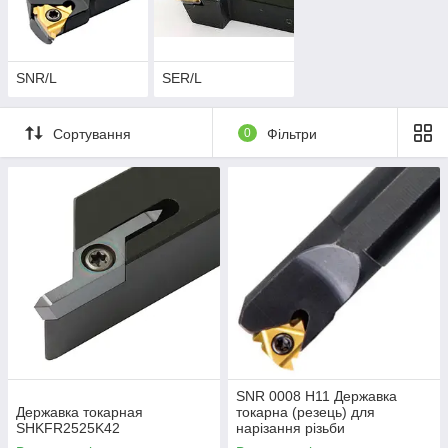
спеціальної форми. Вони розроблялися для нарізування з
кутом підйому 1,5 градуса. Їх перевага полягає в тому, що
пластина має абсолютно точну посадку, що забезпечує
відмінну якість.
SNR/L
SER/L
Різці для виготовлення внутрішньої
різьби
Сортування
0
Фільтри
Якщо потрібно на заготівлі виготовити різьблення на
внутрішній поверхні, використовуються спеціальні види
інструментів, що виконують як метричну, так і дюймові типи
різьби. Щоб змінити тип виконуваних робіт, досить просто
поміняти пластину. Різьба може нарезаться з різним кроком,
з різним градусом при основі (60, 55)
Різьба на внутрішній частині заготовки або деталі виконується
спеціальними видами різців. Для отримання внутрішньої
різьби використовуються затискні державки круглого перерізу.
Вони мають спеціальну форму і затиск, який дає можливість з
абсолютною точністю посадити пластину на різець і
забезпечує дуже високу точність різьби. Часто вони
оснащуються підкладкової пластинами.
SNR 0008 H11 Державка
Державка токарная
токарна (резець) для
SHKFR2525K42
нарізання різьби