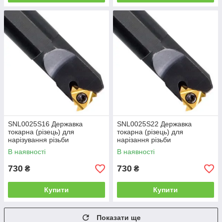
SNL0025S16 Державка
SNL0025S22 Державка
токарна (різець) для
токарна (різець) для
нарізування різьби
нарізання різьби
В наявності
В наявності
730
730
₴
₴
Купити
Купити
Показати ще