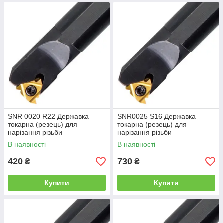
SNR 0020 R22 Державка
SNR0025 S16 Державка
токарна (резець) для
токарна (резець) для
нарізання різьби
нарізання різьби
В наявності
В наявності
420
730
₴
₴
Купити
Купити