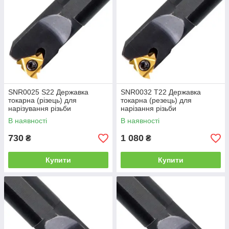
SNR0025 S22 Державка
SNR0032 T22 Державка
токарна (різець) для
токарна (резець) для
нарізування різьби
нарізання різьби
В наявності
В наявності
730
1 080
₴
₴
Купити
Купити