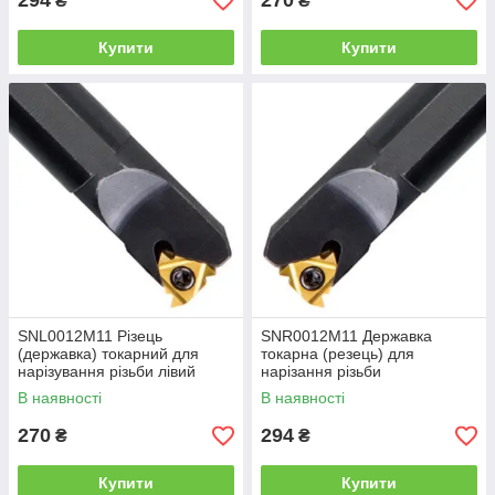
294
270
₴
₴
Купити
Купити
SNL0012M11 Різець
SNR0012М11 Державка
(державка) токарний для
токарна (резець) для
нарізування різьби лівий
нарізання різьби
В наявності
В наявності
270
294
₴
₴
Купити
Купити