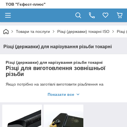
ТОВ "Гєфєст-плюс"
Товари та послуги
Різці (державки) токарні ISO
Різці
Різці (державки) для нарізування різьби токарні
Різці (державки) для нарізування різьби токарні
Різці для виготовлення зовнішньої
різьби
Якщо потрібно на заготівлі виготовити різьблення на
зовнішньої поверхні, використовуються спеціальні види
Показати все
інструментів, що виконують як метричну, так і дюймові типи
різьби. Щоб змінити тип виконуваних робіт, досить просто
поміняти пластину. Різьба може нарезаться з різним кроком,
з різним градусом при основі (60, 55)
Для нарізування різьби на зовнішній стороні металевої
заготовки використовуються стандартні затискні державки,